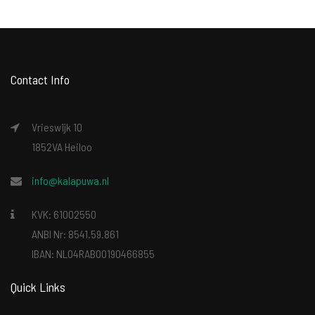
Contact Info
Vrieswijk 10
1852VA Heiloo
info@kalapuwa.nl
KVK: 61002550
ANBI Nr: 8541.59.861
IBAN: NL04RABO0190466855
Quick Links